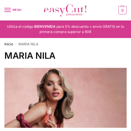
MENU
0
Utiliza el código
BIENVENIDA
para 5% descuento + envío GRATIS en tu
primera compra superior a 60€
Inicio
MARIA NILA
/
MARIA NILA