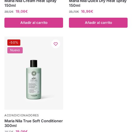
Maria Nila Cream Heat Spray
Maria Nila Quick Dry Heat Spray
150ml
150ml
19,06
€
16,96
€
38,12
€
35,70
€
Añadir al carrito
Añadir al carrito
-50%
Nuevo
ACONDICIONADORES
Maria Nila True Soft Conditioner
300ml
19,06
€
38,12
€