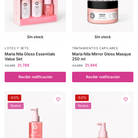
Sin stock
Sin stock
LOTES Y SETS
TRATAMIENTOS CAPILARES
Maria Nila Gloss Essentials
Maria Nila Mirror Gloss Masque
Value Set
250 ml
21,78
€
21,48
€
43,56
€
42,96
€
Recibir notificación
Recibir notificación
-50%
-50%
Nuevo
Nuevo