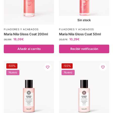
Sin stock
FIJADORES Y ACABADOS
FIJADORES Y ACABADOS
Maria Nila Gloss Coat 200ml
Maria Nila Gloss Coat 50ml
18,09
€
10,29
€
36,18
€
20,57
€
Añadir al carrito
Recibir notificación
-50%
-50%
Nuevo
Nuevo