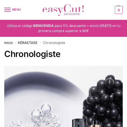
MENU
0
Utiliza el código
BIENVENIDA
para 5% descuento + envío GRATIS en tu
primera compra superior a 60€
Inicio
KÉRASTASE
Chronologiste
/
/
Chronologiste