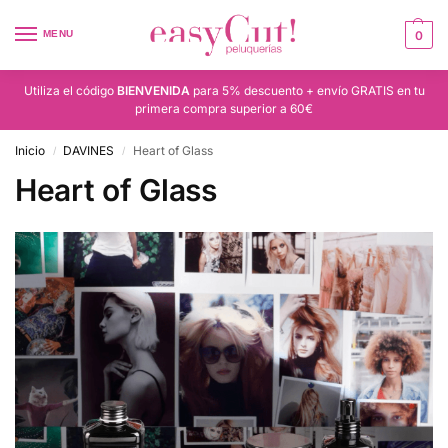
MENU
0
Utiliza el código
BIENVENIDA
para 5% descuento + envío GRATIS en tu
primera compra superior a 60€
Inicio
DAVINES
Heart of Glass
/
/
Heart of Glass