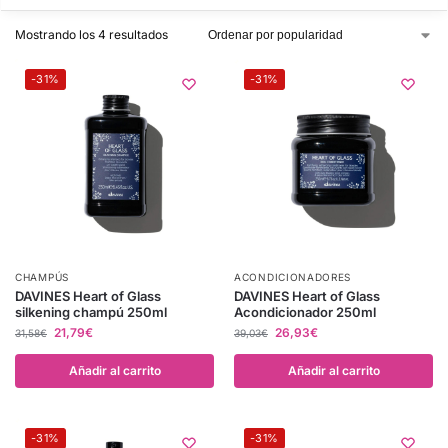
Mostrando los 4 resultados
-31%
-31%
CHAMPÚS
ACONDICIONADORES
DAVINES Heart of Glass
DAVINES Heart of Glass
silkening champú 250ml
Acondicionador 250ml
21,79
€
26,93
€
31,58
€
39,03
€
Añadir al carrito
Añadir al carrito
-31%
-31%