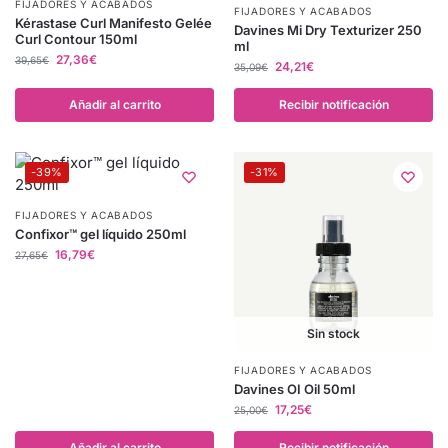
FIJADORES Y ACABADOS
FIJADORES Y ACABADOS
Kérastase Curl Manifesto Gelée
Davines Mi Dry Texturizer 250
Curl Contour 150ml
ml
27,36
€
39,65
€
24,21
€
35,09
€
Añadir al carrito
Recibir notificación
-39%
-31%
FIJADORES Y ACABADOS
Confixor™ gel líquido 250ml
16,79
€
27,65
€
Sin stock
FIJADORES Y ACABADOS
Davines OI Oil 50ml
17,25
€
25,00
€
Añadir al carrito
Recibir notificación