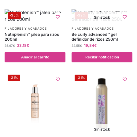
-35%
-39%
Sin stock
FIJADORES Y ACABADOS
FIJADORES Y ACABADOS
Nutriplenish™ jalea para rizos
Be curly advanced™ gel
200ml
definidor de rizos 250ml
23,18
€
19,84
€
35,67
€
32,55
€
Añadir al carrito
Recibir notificación
-31%
-31%
Sin stock