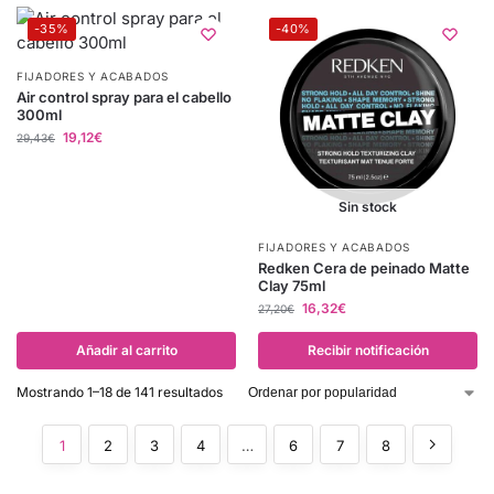
-35%
-40%
FIJADORES Y ACABADOS
Air control spray para el cabello
300ml
19,12
€
29,43
€
Sin stock
FIJADORES Y ACABADOS
Redken Cera de peinado Matte
Clay 75ml
16,32
€
27,20
€
Añadir al carrito
Recibir notificación
Mostrando 1–18 de 141 resultados
1
2
3
4
…
6
7
8