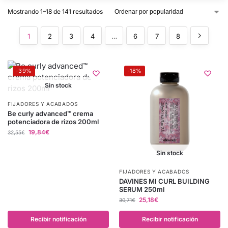
Mostrando 1–18 de 141 resultados
1
2
3
4
…
6
7
8
-39%
-18%
Sin stock
FIJADORES Y ACABADOS
Be curly advanced™ crema
potenciadora de rizos 200ml
19,84
€
32,55
€
Sin stock
FIJADORES Y ACABADOS
DAVINES MI CURL BUILDING
SERUM 250ml
25,18
€
30,71
€
Recibir notificación
Recibir notificación