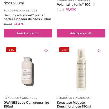
Volumizing tonic™ 100ml
19,03
€
31,21
€
FIJADORES Y ACABADOS
Be curly advanced™ primer
perfeccionador de rizos 200ml
24,47
€
41,47
€
Añadir al carrito
Añadir al carrito
-31%
-31%
FIJADORES Y ACABADOS
FIJADORES Y ACABADOS
DAVINES Love Curl crema rizo
Kérastase Mousse
150ml
Densimorphose 150ml