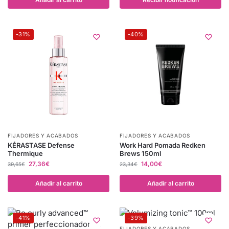
-31%
-40%
FIJADORES Y ACABADOS
FIJADORES Y ACABADOS
KÉRASTASE Defense
Work Hard Pomada Redken
Thermique
Brews 150ml
27,36
€
14,00
€
39,65
€
23,34
€
Añadir al carrito
Añadir al carrito
-41%
-39%
FIJADORES Y ACABADOS