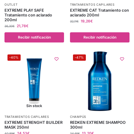
OUTLET
TRATAMIENTOS CAPILARES
EXTREME PLAY SAFE
EXTREME CAT Tratamiento con
Tratamiento con aclarado
aclarado 200ml
200ml
19,26
€
32,11
€
21,78
€
36,30
€
Recibir notificación
Recibir notificación
-40%
-47%
Sin stock
TRATAMIENTOS CAPILARES
CHAMPÚS
EXTREME STRENGHT BUILDER
REDKEN EXTREME SHAMPOO
MASK 250ml
300ml
24,53
€
13,20
€
40,89
€
24,91
€