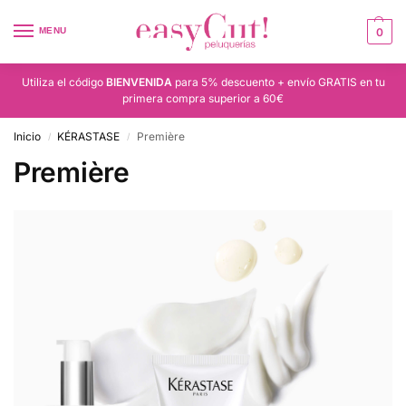
MENU
0
Utiliza el código
BIENVENIDA
para 5% descuento + envío GRATIS en tu
primera compra superior a 60€
Inicio
KÉRASTASE
Première
/
/
Première