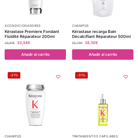
ACONDICIONADORES
CHAMPÚS
Kérastase Premiere Fondant
Kérastase recarga Bain
Fluidité Réparateur 200ml
Décalcifiant Réparateur 500ml
33,54
€
38,50
€
48,61
€
55,79
€
Añadir al carrito
Añadir al carrito
-31%
-31%
CHAMPÚS
TRATAMIENTOS CAPILARES