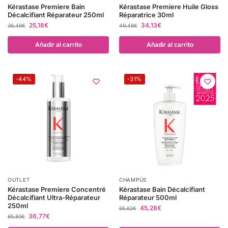
Kérastase Premiere Bain
Kérastase Premiere Huile Gloss
Décalcifiant Réparateur 250ml
Réparatrice 30ml
25,18
€
34,13
€
36,49
€
49,48
€
Añadir al carrito
Añadir al carrito
-44%
-31%
OUTLET
CHAMPÚS
Kérastase Premiere Concentré
Kérastase Bain Décalcifiant
Décalcifiant Ultra-Réparateur
Réparateur 500ml
250ml
45,28
€
65,62
€
36,77
€
65,80
€