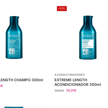
-51%
ACONDICIONADORES
LENGTH CHAMPÚ 300ml
EXTREME LENGTH
ACONDICIONADOR 300ml
4
€
14,01
€
28,60
€