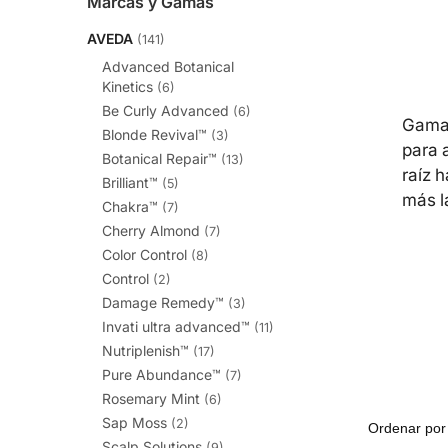
Marcas y Gamas
AVEDA
(141)
Advanced Botanical
Kinetics
(6)
Be Curly Advanced
(6)
Gama 
Blonde Revival™
(3)
para 
Botanical Repair™
(13)
raíz 
Brilliant™
(5)
más l
Chakra™
(7)
Cherry Almond
(7)
Color Control
(8)
Control
(2)
Damage Remedy™
(3)
Invati ultra advanced™
(11)
Nutriplenish™
(17)
Pure Abundance™
(7)
Rosemary Mint
(6)
Sap Moss
(2)
Scalp Solutions
(9)