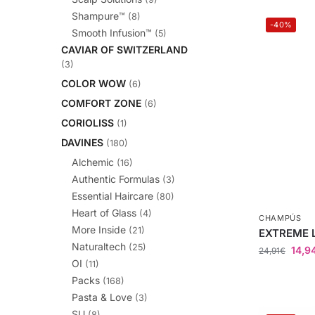
Shampure™
(8)
-40%
Smooth Infusion™
(5)
CAVIAR OF SWITZERLAND
(3)
COLOR WOW
(6)
COMFORT ZONE
(6)
CORIOLISS
(1)
DAVINES
(180)
Alchemic
(16)
Authentic Formulas
(3)
Essential Haircare
(80)
Heart of Glass
(4)
CHAMPÚS
More Inside
(21)
EXTREME 
Naturaltech
(25)
14,9
24,91
€
OI
(11)
Packs
(168)
Pasta & Love
(3)
SU
(8)