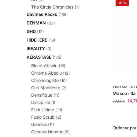
-40%
The Circle Chronicles
(7)
Davines Packs
(168)
DENMAN
(22)
GHD
(12)
HIDEHERE
(10)
IBEAUTY
(3)
KÉRASTASE
(175)
Blond Absolu
(15)
Chroma Absolu
(12)
Chronologiste
(10)
TRATAMIENT
Curl Manifesto
(7)
Mascarilla
Densifique
(11)
14,7
24,50
€
Discipline
(9)
Elixir Ultime
(10)
Fusio Scrub
(2)
Genesis
(11)
Genesis Homme
(5)