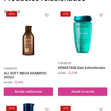
Sin stock
-40%
-31%
CHAMPÚS
KÉRASTASE Bain Extentioniste
CHAMPÚS
22,03
€
ALL SOFT MEGA SHAMPOO
31,93
€
300ml
15,84
€
26,40
€
Recibir notificación
Añadir al carrito
-47%
-31%