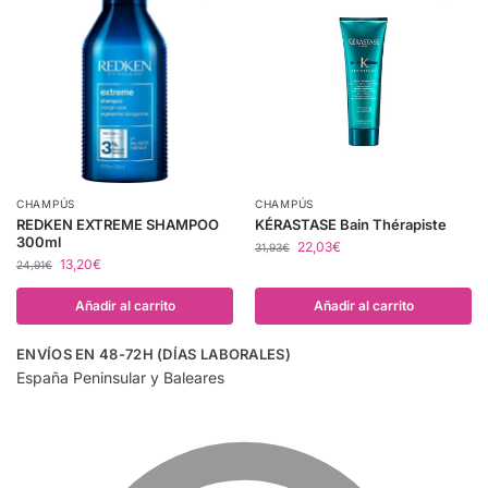
CHAMPÚS
CHAMPÚS
REDKEN EXTREME SHAMPOO
KÉRASTASE Bain Thérapiste
300ml
22,03
€
31,93
€
13,20
€
24,91
€
Añadir al carrito
Añadir al carrito
ENVÍOS EN 48-72H (DÍAS LABORALES)
España Peninsular y Baleares