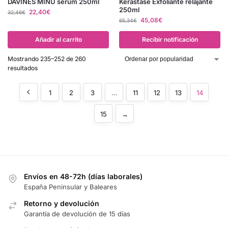
DAVINES MINU serum 250ml
Kérastase Exfoliante relajante
250ml
22,40
€
32,46
€
45,08
€
65,34
€
Añadir al carrito
Recibir notificación
Mostrando 235–252 de 260
resultados
1
2
3
…
11
12
13
14
15
→
Envíos en 48-72h (días laborales)
España Peninsular y Baleares
Retorno y devolución
Garantía de devolución de 15 días