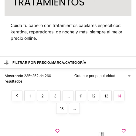
Cuida tu cabello con tratamientos capilares específicos:
keratina, reparadores, de noche y más, siempre al mejor
precio online.
FILTRAR POR PRECIO/MARCA/CATEGORÍA
Mostrando 235–252 de 260
resultados
1
2
3
…
11
12
13
14
15
→