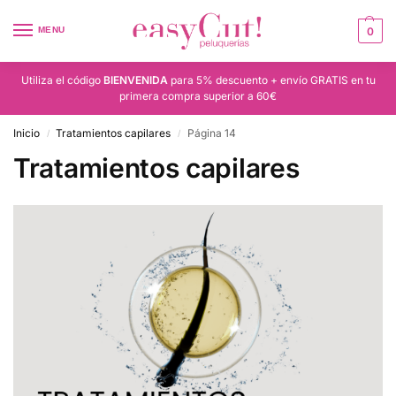
MENU
0
Utiliza el código
BIENVENIDA
para 5% descuento + envío GRATIS en tu
primera compra superior a 60€
Inicio
Tratamientos capilares
Página 14
/
/
Tratamientos capilares