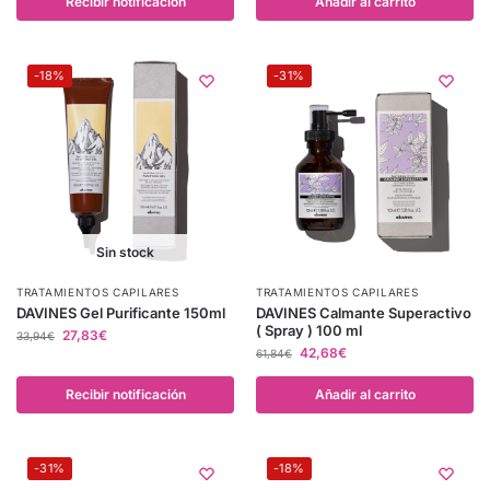
Recibir notificación
Añadir al carrito
-18%
-31%
Sin stock
TRATAMIENTOS CAPILARES
TRATAMIENTOS CAPILARES
DAVINES Gel Purificante 150ml
DAVINES Calmante Superactivo
( Spray ) 100 ml
27,83
€
33,94
€
42,68
€
61,84
€
Recibir notificación
Añadir al carrito
-31%
-18%