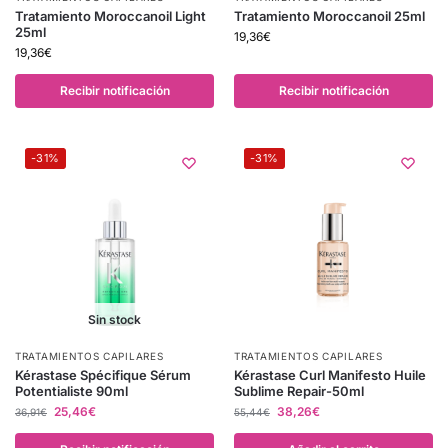
Tratamiento Moroccanoil Light
Tratamiento Moroccanoil 25ml
25ml
19,36
€
19,36
€
Recibir notificación
Recibir notificación
-31%
-31%
Sin stock
TRATAMIENTOS CAPILARES
TRATAMIENTOS CAPILARES
Kérastase Spécifique Sérum
Kérastase Curl Manifesto Huile
Potentialiste 90ml
Sublime Repair-50ml
25,46
€
38,26
€
36,91
€
55,44
€