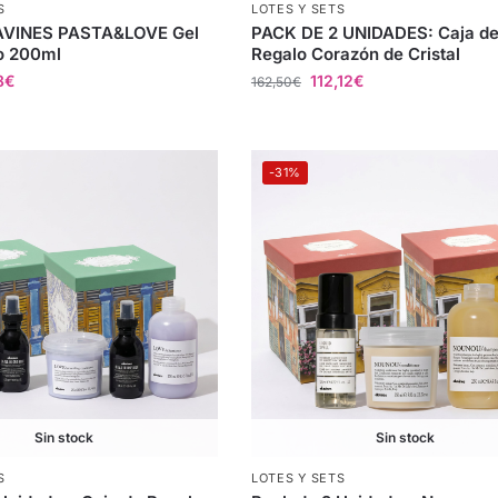
S
LOTES Y SETS
AVINES PASTA&LOVE Gel
PACK DE 2 UNIDADES: Caja d
o 200ml
Regalo Corazón de Cristal
8
€
112,12
€
162,50
€
-31%
Sin stock
Sin stock
S
LOTES Y SETS