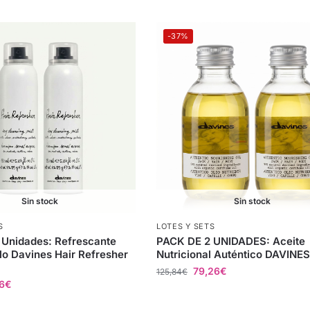
-37%
Sin stock
Sin stock
S
LOTES Y SETS
Unidades: Refrescante
PACK DE 2 UNIDADES: Aceite
lo Davines Hair Refresher
Nutricional Auténtico DAVINE
79,26
€
125,84
€
6
€