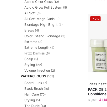
Acidic Color Gloss
(10)
Acidic Grow Full System
(5)
All Soft
(6)
All Soft Mega Curls
-40%
(6)
Blondage High Bright
(3)
Brews
(4)
Color Extend Blondage
(3)
Extreme
(8)
Extreme Length
(4)
Frizz Dismiss
(6)
Scalp
(5)
Styling
(22)
Volume Injection
(2)
WATERCLOUDS
(105)
Beard Junk
(7)
LOTES Y SET
Black Brush
(10)
PACK DE 2
Conditione
Hair Care
(70)
41,14
Styling
68,97
€
(5)
The Dude
(13)