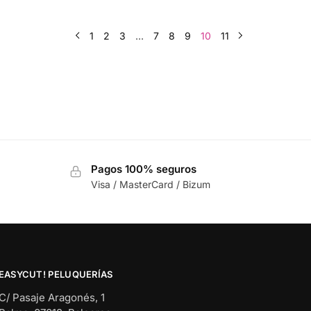
1
2
3
…
7
8
9
10
11
Pagos 100% seguros
Visa / MasterCard / Bizum
EASYCUT! PELUQUERÍAS
C/ Pasaje Aragonés, 1