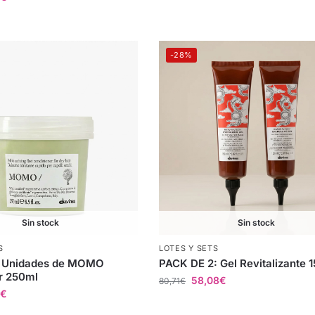
-28%
Sin stock
Sin stock
S
LOTES Y SETS
 Unidades de MOMO
PACK DE 2: Gel Revitalizante 
r 250ml
58,08
€
80,71
€
€