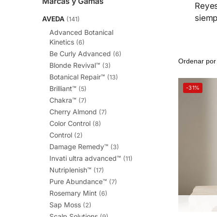
Marcas y Gamas
Reyes
siemp
AVEDA
(141)
Advanced Botanical
Kinetics
(6)
Be Curly Advanced
(6)
Blonde Revival™
(3)
Botanical Repair™
(13)
-31%
Brilliant™
(5)
Chakra™
(7)
Cherry Almond
(7)
Color Control
(8)
Control
(2)
Damage Remedy™
(3)
Invati ultra advanced™
(11)
Nutriplenish™
(17)
Pure Abundance™
(7)
Rosemary Mint
(6)
Sap Moss
(2)
Scalp Solutions
(9)