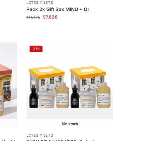
LOTES Y SETS
e
Pack 2x Gift Box MINU + OI
97,62
€
141,47
€
-31%
Sin stock
LOTES Y SETS