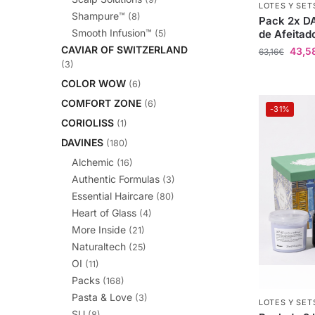
LOTES Y SET
Shampure™
(8)
Pack 2x D
Smooth Infusion™
de Afeitad
(5)
CAVIAR OF SWITZERLAND
43,5
63,16
€
(3)
COLOR WOW
(6)
COMFORT ZONE
(6)
-31%
CORIOLISS
(1)
DAVINES
(180)
Alchemic
(16)
Authentic Formulas
(3)
Essential Haircare
(80)
Heart of Glass
(4)
More Inside
(21)
Naturaltech
(25)
OI
(11)
Packs
(168)
Pasta & Love
(3)
LOTES Y SET
SU
(8)