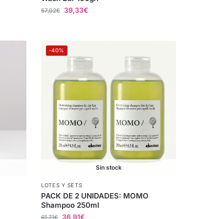
39,33
€
57,02
€
-40%
Sin stock
LOTES Y SETS
PACK DE 2 UNIDADES: MOMO
Shampoo 250ml
36,91
€
61,71
€