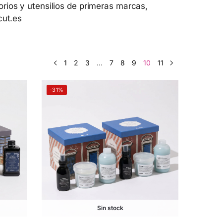
rios y utensilios de primeras marcas,
cut.es
1
2
3
…
7
8
9
10
11
-31%
Sin stock