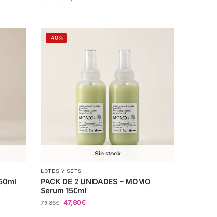
-40%
Sin stock
LOTES Y SETS
150ml
PACK DE 2 UNIDADES – MOMO
Serum 150ml
47,80
€
79,86
€