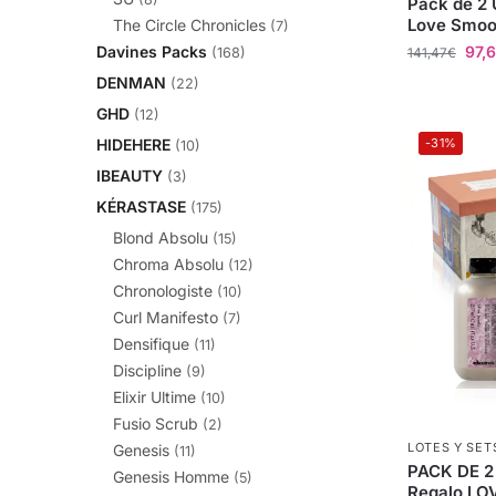
Pack de 2 
Love Smoo
The Circle Chronicles
(7)
97,
Davines Packs
141,47
€
(168)
DENMAN
(22)
GHD
(12)
-31%
HIDEHERE
(10)
IBEAUTY
(3)
KÉRASTASE
(175)
Blond Absolu
(15)
Chroma Absolu
(12)
Chronologiste
(10)
Curl Manifesto
(7)
Densifique
(11)
Discipline
(9)
Elixir Ultime
(10)
Fusio Scrub
(2)
LOTES Y SET
Genesis
(11)
PACK DE 2
Genesis Homme
(5)
Regalo LOV