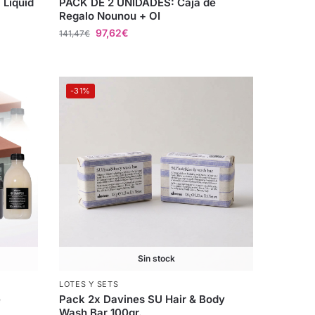
 Liquid
PACK DE 2 UNIDADES: Caja de
Regalo Nounou + OI
97,62
€
141,47
€
-31%
Sin stock
LOTES Y SETS
e
Pack 2x Davines SU Hair & Body
Wash Bar 100gr.