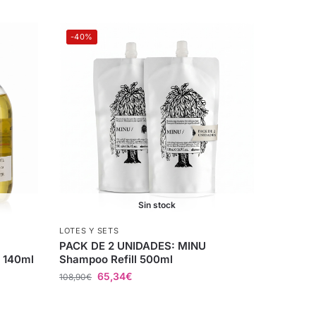
-40%
Sin stock
LOTES Y SETS
PACK DE 2 UNIDADES: MINU
S 140ml
Shampoo Refill 500ml
65,34
€
108,90
€