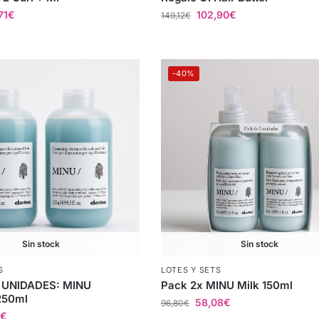
71
€
102,90
€
149,12
€
-40%
Sin stock
Sin stock
S
LOTES Y SETS
 UNIDADES: MINU
Pack 2x MINU Milk 150ml
250ml
58,08
€
96,80
€
€