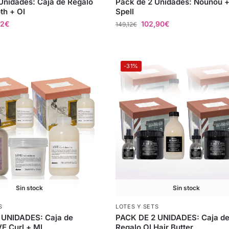
Unidades: Caja de Regalo
Pack de 2 Unidades: Nounou +
th + OI
Spell
62
€
102,90
€
149,12
€
-31%
Sin stock
Sin stock
S
LOTES Y SETS
 UNIDADES: Caja de
PACK DE 2 UNIDADES: Caja d
E Curl + MI
Regalo OI Hair Butter