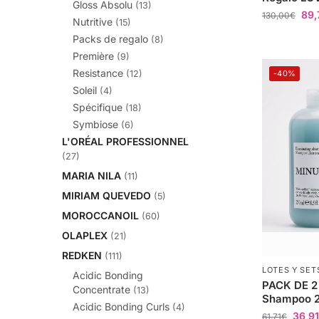
Gloss Absolu
(13)
89,
130,00
€
Nutritive
(15)
Packs de regalo
(8)
Première
(9)
Resistance
-40%
(12)
Soleil
(4)
Spécifique
(18)
Symbiose
(6)
L'ORÉAL PROFESSIONNEL
(27)
MARIA NILA
(11)
MIRIAM QUEVEDO
(5)
MOROCCANOIL
(60)
OLAPLEX
(21)
REDKEN
(111)
LOTES Y SET
Acidic Bonding
PACK DE 2
Concentrate
(13)
Shampoo 
Acidic Bonding Curls
(4)
36,91
61,71
€