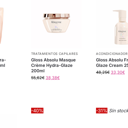
TRATAMIENTOS CAPILARES
ACONDICIONADOR
ra-
Gloss Absolu Masque
Gloss Absolu Fr
 ml
Crème Hydra-Glaze
Glaze Cream 2
200ml
48,25
€
33,30
€
55,62
€
38,38
€
-40%
-31%
Sin stoc