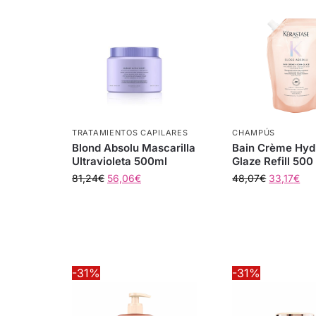
TRATAMIENTOS CAPILARES
CHAMPÚS
Blond Absolu Mascarilla
Bain Crème Hyd
Ultravioleta 500ml
Glaze Refill 500
81,24
€
56,06
€
48,07
€
33,17
€
-31%
-31%