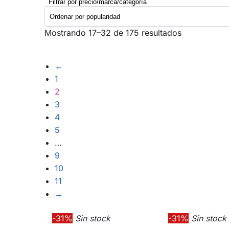
Filtrar por precio/marca/categoría
Mostrando 17–32 de 175 resultados
←
1
2
3
4
5
…
9
10
11
→
-31%
Sin stock
-31%
Sin stock