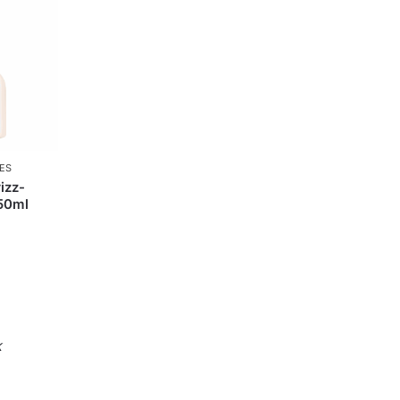
ES
izz-
50ml
k