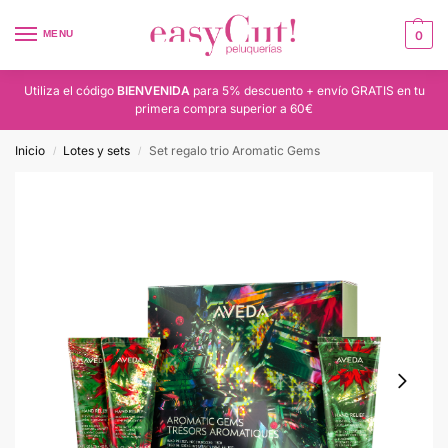
MENU
0
Utiliza el código
BIENVENIDA
para 5% descuento + envío GRATIS en tu
primera compra superior a 60€
Inicio
Lotes y sets
Set regalo trio Aromatic Gems
/
/