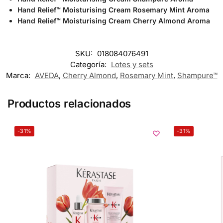
Hand Relief™ Moisturising Cream Rosemary Mint Aroma
Hand Relief™ Moisturising Cream Cherry Almond Aroma
SKU:
018084076491
Categoría:
Lotes y sets
Marca:
AVEDA
,
Cherry Almond
,
Rosemary Mint
,
Shampure™
Productos relacionados
-31%
-31%