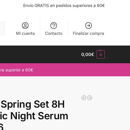
Envío GRATIS en pedidos superiores a 60€
ar
Mi cuenta
Contacto
Finalizar compra
0,00
€
0
ra superior a 60€
Spring Set 8H
ic Night Serum
6