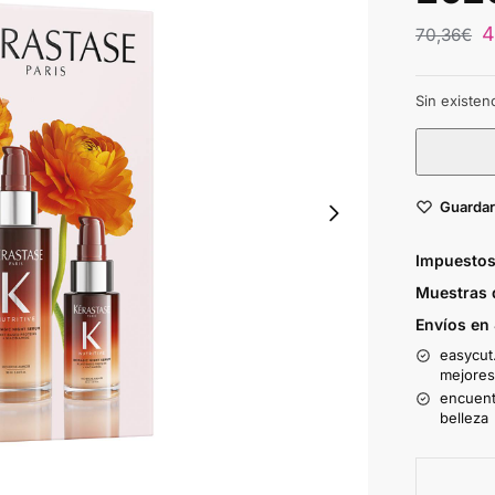
4
70,36
€
Sin existen
Guardar
Impuestos
Muestras 
Envíos en
easycut.
mejores
encuent
belleza