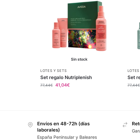
Sin stock
LOTES Y SETS
LOTES
Set regalo Nutriplenish
Set r
41,04
€
77,44
€
77,44
€
Envíos en 48-72h (días
Ret
laborales)
Gar
España Peninsular y Baleares