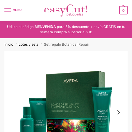
MENU
0
Utiliza el código
BIENVENIDA
para 5% descuento + envío GRATIS en tu
primera compra superior a 60€
Inicio
Lotes y sets
Set regalo Botanical Repair
/
/