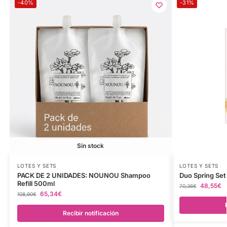
-40%
-31%
Sin stock
LOTES Y SETS
LOTES Y SETS
PACK DE 2 UNIDADES: NOUNOU Shampoo
Duo Spring Se
Refill 500ml
48,55
€
70,36
€
65,34
€
108,90
€
Recibir notificación