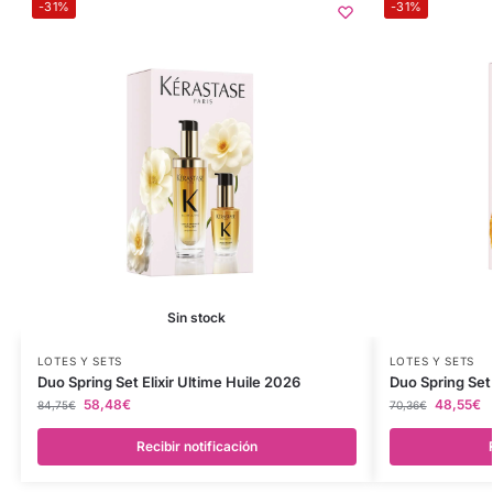
-31%
-31%
Sin stock
LOTES Y SETS
LOTES Y SETS
Duo Spring Set Elixir Ultime Huile 2026
Duo Spring Se
58,48
€
48,55
€
84,75
€
70,36
€
Recibir notificación