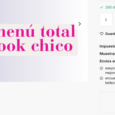
200 d
Guard
Impuesto
Muestras
Envíos e
easycu
mejor
encuen
bellez