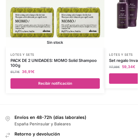
Sin stock
LOTES Y SETS
LOTES Y SETS
PACK DE 2 UNIDADES: MOMO Solid Shampoo
Set regalo Inva
100g
59,34
€
117,98
€
36,91
€
61,71
€
Recibir notificación
Envíos en 48-72h (días laborales)
España Peninsular y Baleares
Retorno y devolución