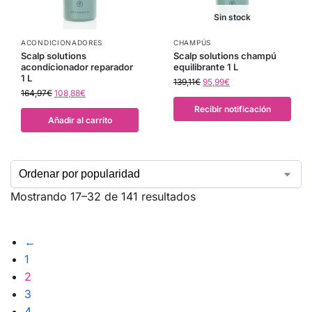
Sin stock
ACONDICIONADORES
CHAMPÚS
Scalp solutions
Scalp solutions champú
acondicionador reparador
equilibrante 1 L
1 L
139,11
€
95,99
€
164,97
€
108,88
€
Recibir notificación
Añadir al carrito
Mostrando 17–32 de 141 resultados
←
1
2
3
4