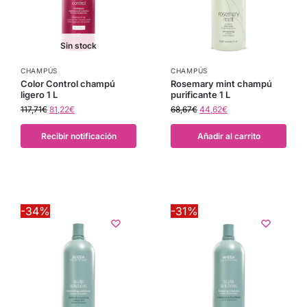
Sin stock
CHAMPÚS
CHAMPÚS
Color Control champú
Rosemary mint champú
ligero 1 L
purificante 1 L
117,71
€
81,22
€
68,67
€
44,62
€
Recibir notificación
Añadir al carrito
-34%
-31%