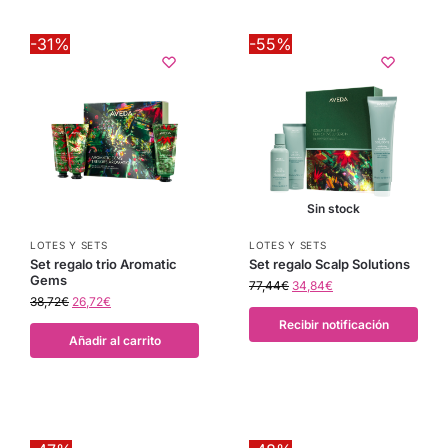
-31%
-55%
Sin stock
LOTES Y SETS
LOTES Y SETS
Set regalo trio Aromatic
Set regalo Scalp Solutions
Gems
77,44
€
34,84
€
38,72
€
26,72
€
Recibir notificación
Añadir al carrito