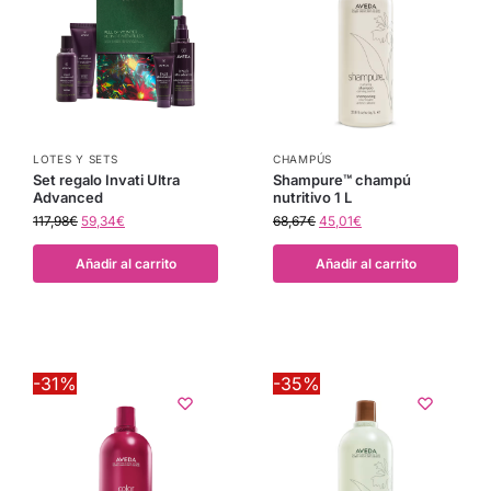
LOTES Y SETS
CHAMPÚS
Set regalo Invati Ultra
Shampure™ champú
Advanced
nutritivo 1 L
117,98
€
59,34
€
68,67
€
45,01
€
Añadir al carrito
Añadir al carrito
-31%
-35%