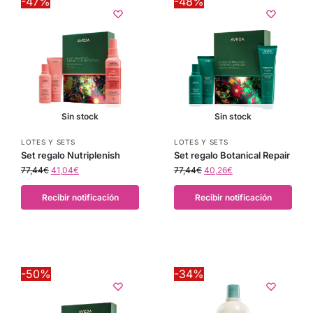
-47%
-48%
Sin stock
Sin stock
LOTES Y SETS
LOTES Y SETS
Set regalo Nutriplenish
Set regalo Botanical Repair
77,44
€
41,04
€
77,44
€
40,26
€
Recibir notificación
Recibir notificación
-50%
-34%