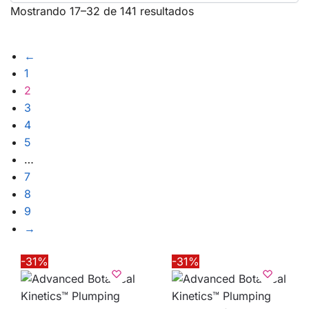
Mostrando 17–32 de 141 resultados
←
1
2
3
4
5
…
7
8
9
→
-31%
-31%