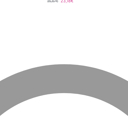
23,18
€
35,67
€