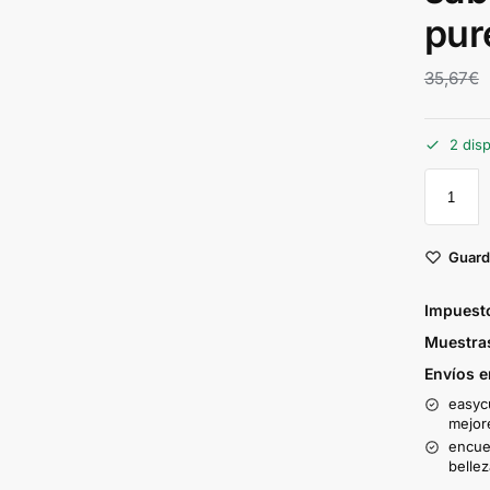
pur
35,67
€
2 dis
Guard
Impuesto
Muestras
Envíos e
easycu
mejor
encuen
bellez