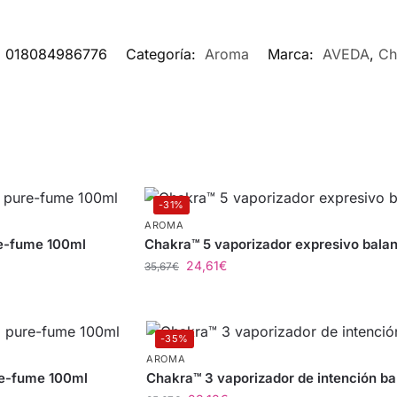
:
018084986776
Categoría:
Aroma
Marca:
AVEDA
,
Ch
-31%
AROMA
re-fume 100ml
Chakra™ 5 vaporizador expresivo bala
24,61
€
35,67
€
-35%
AROMA
re-fume 100ml
Chakra™ 3 vaporizador de intención b