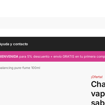
Busc
Ayuda y contacto
BIENVENIDA
para 5% descuento + envío GRATIS en tu primera comp
 balancing pure-fume 100ml
¡Oferta!
Cha
vap
sab