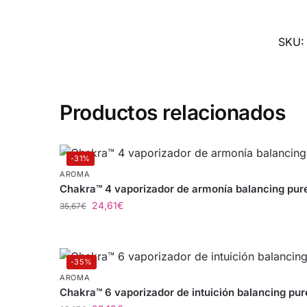
SKU
Productos relacionados
-31%
AROMA
Chakra™ 4 vaporizador de armonía balancing pu
24,61
€
35,67
€
-35%
AROMA
Chakra™ 6 vaporizador de intuición balancing pu