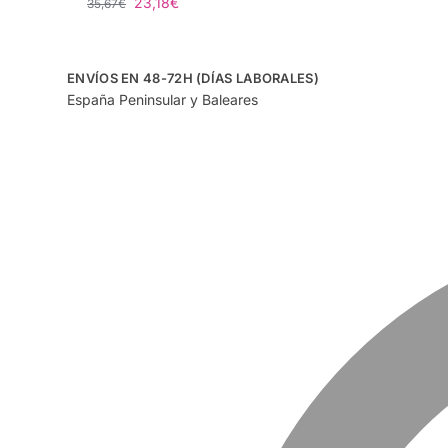
23,18
€
35,67
€
ENVÍOS EN 48-72H (DÍAS LABORALES)
España Peninsular y Baleares