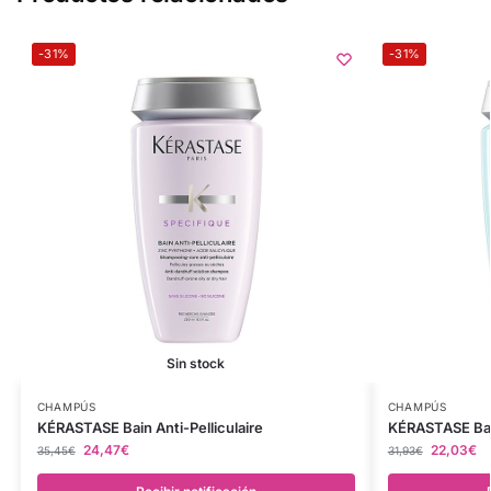
-31%
-31%
Sin stock
CHAMPÚS
CHAMPÚS
KÉRASTASE Bain Anti-Pelliculaire
KÉRASTASE Ba
24,47
€
22,03
€
35,45
€
31,93
€