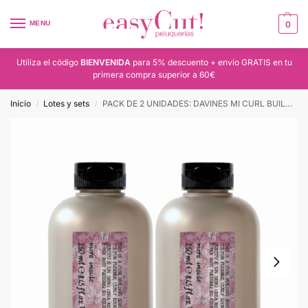
MENU
0
Utiliza el código
BIENVENIDA
para 5% descuento + envío GRATIS en tu
primera compra superior a 60€
Inicio
Lotes y sets
PACK DE 2 UNIDADES: DAVINES MI CURL BUILDING SERUM 250ml
/
/