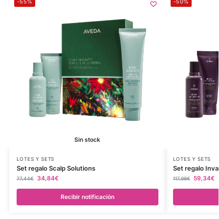
-55%
-50%
Sin stock
LOTES Y SETS
LOTES Y SETS
Set regalo Scalp Solutions
Set regalo Inva
34,84
€
59,34
€
77,44
€
117,98
€
Recibir notificación