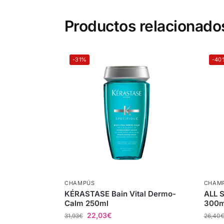
Productos relacionado
-31%
-40
CHAMPÚS
CHAM
KÉRASTASE Bain Vital Dermo-
ALL 
Calm 250ml
300m
22,03
€
31,93
€
26,40