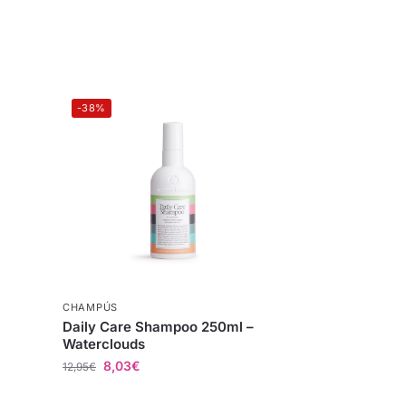
-38%
CHAMPÚS
Daily Care Shampoo 250ml –
Waterclouds
8,03
€
12,95
€