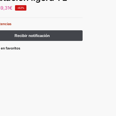
69,31
€
-42%
stencias
 en favoritos