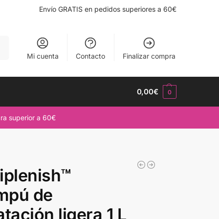
Envío GRATIS en pedidos superiores a 60€
ar
Mi cuenta
Contacto
Finalizar compra
0,00
€
0
ra superior a 60€
iplenish™
mpú de
atación ligera 1 L