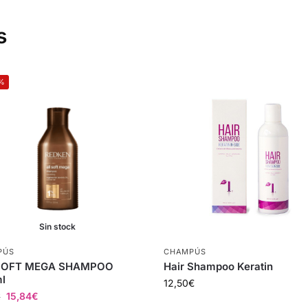
s
%
Sin stock
PÚS
CHAMPÚS
SOFT MEGA SHAMPOO
Hair Shampoo Keratin
l
12,50
€
15,84
€
€