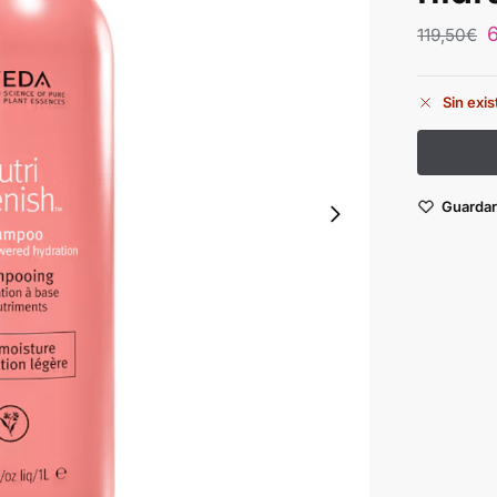
119,50
€
Sin exi
Guardar