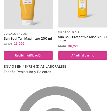
CUIDADO FACIAL
CUIDADO FACIAL
Sun Soul Protective Mist SPF30
Sun Soul Tan Maximizer 200 ml
150ml
26,02
€
32,50
€
36,22
€
58,08
€
Recibir notificación
Añadir al carrito
ENVÍOS EN 48-72H (DÍAS LABORALES)
España Peninsular y Baleares