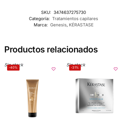
SKU:
3474637275730
Categoría:
Tratamientos capilares
Marca:
Genesis
,
KÉRASTASE
Productos relacionados
Sin stock
Sin stock
-40%
-31%