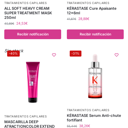
TRATAMIENTOS CAPILARES
TRATAMIENTOS CAPILARES
ALL SOFT HEAVY CREAM
KÉRASTASE Cure Apaisante
SUPER TREATMENT MASK
12x6ml
250ml
28,88
€
41,87
€
24,53
€
40,89
€
Recibir notificación
Recibir notificación
Sin stock
-40%
-31%
TRATAMIENTOS CAPILARES
KÉRASTASE Serum Anti-chute
TRATAMIENTOS CAPILARES
fortifiant
MASCARILLA DEEP
38,26
€
ATRACTIONCOLOR EXTEND
55,44
€