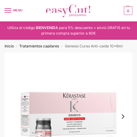
MENU
0
Utiliza el código
BIENVENIDA
para 5% descuento + envío GRATIS en tu
primera compra superior a 60€
Inicio
Tratamientos capilares
Genesis Curas Anti-caída 10x6ml
/
/