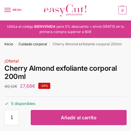
MENU
0
Utiliza el código
BIENVENIDA
para 5% descuento + envío GRATIS en tu
primera compra superior a 60€
Inicio
Cuidado corporal
Cherry Almond exfoliante corporal 200ml
/
/
¡Oferta!
Cherry Almond exfoliante corporal
200ml
27,68
€
40,12
€
-31%
5 disponibles
Añadir al carrito