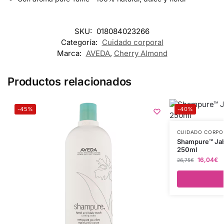
SKU:
018084023266
Categoría:
Cuidado corporal
Marca:
AVEDA
,
Cherry Almond
Productos relacionados
-45%
-40%
CUIDADO CORPO
Shampure™ Jab
250ml
16,04
€
26,75
€