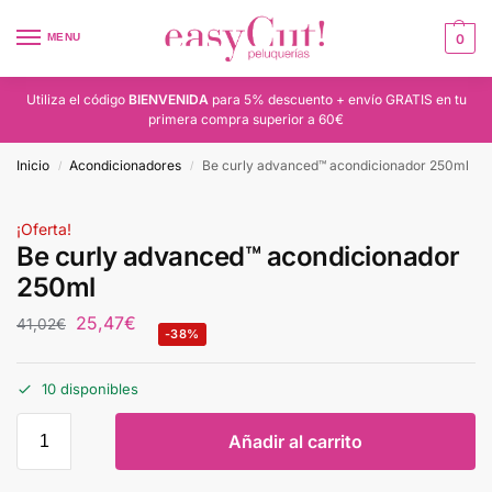
MENU
0
Utiliza el código
BIENVENIDA
para 5% descuento + envío GRATIS en tu
primera compra superior a 60€
Inicio
Acondicionadores
Be curly advanced™ acondicionador 250ml
/
/
¡Oferta!
Be curly advanced™ acondicionador
250ml
25,47
€
41,02
€
-38%
10 disponibles
Añadir al carrito