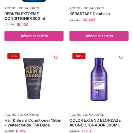
ACONDICIONADORES
ACONDICIONADORES
REDKEN EXTREME
KÉRASTASE Cicaflash
CONDITIONER 300ml
30,40
€
44,04
€
16,42
€
27,37
€
Añadir al carrito
Añadir al carrito
-31%
-40%
ACONDICIONADORES
ACONDICIONADORES
Hair & Beard Conditioner 150ml
COLOR EXTEND BLONDAGE
– Waterclouds The Dude
ACONDICIONADOR 300ML
8,42
€
17,16
€
12,20
€
28,60
€