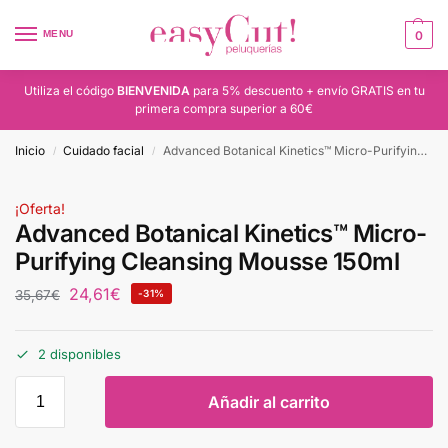
MENU
0
Utiliza el código
BIENVENIDA
para 5% descuento + envío GRATIS en tu
primera compra superior a 60€
Inicio
Cuidado facial
Advanced Botanical Kinetics™ Micro-Purifying Cleansing Mousse 150ml
/
/
¡Oferta!
Advanced Botanical Kinetics™ Micro-
Purifying Cleansing Mousse 150ml
24,61
€
35,67
€
-31%
2 disponibles
Añadir al carrito